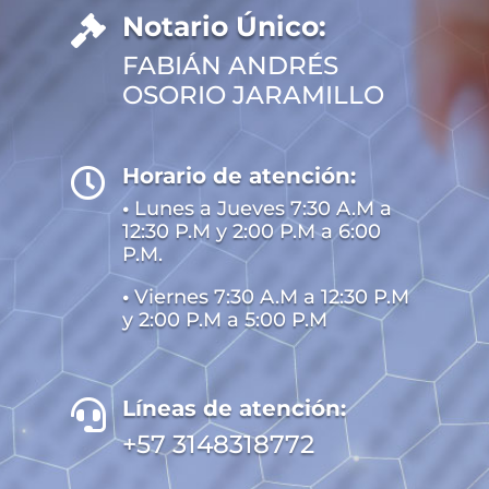
Notario Único:

FABIÁN ANDRÉS
OSORIO JARAMILLO
Horario de atención:

•
Lunes a Jueves 7:30 A.M a
12:30 P.M y 2:00 P.M a 6:00
P.M.
•
Viernes 7:30 A.M a 12:30 P.M
y 2:00 P.M a 5:00 P.M
Líneas de atención:

+57 3148318772