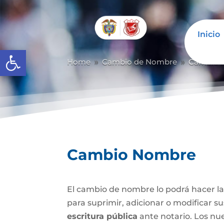
Inicio
Abrir barra de herramientas
Home
Cambio de Nombre
Cambio 
9
9
Cambio Nombre
El cambio de nombre lo podrá hacer l
para suprimir, adicionar o modificar s
escritura pública
ante notario. Los nu