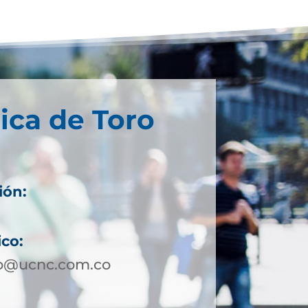
ica de Toro
ión:
ico:
ro@ucnc.com.co