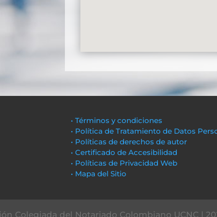
• Términos y condiciones
• Política de Tratamiento de Datos Pers
• Políticas de derechos de autor
• Certificado de Accesibilidad
• Políticas de Privacidad Web
• Mapa del Sitio
ón Colegiada del Notariado Colombiano UCNC | 20