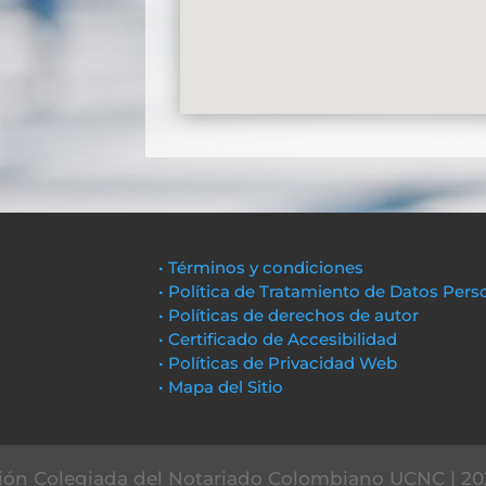
• Términos y condiciones
• Política de Tratamiento de Datos Pers
• Políticas de derechos de autor
• Certificado de Accesibilidad
• Políticas de Privacidad Web
• Mapa del Sitio
ón Colegiada del Notariado Colombiano UCNC | 20