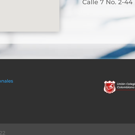
Calle 7 No. 2-44
onales
22