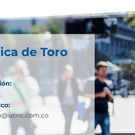
ica de Toro
ión:
ico:
ro@ucnc.com.co