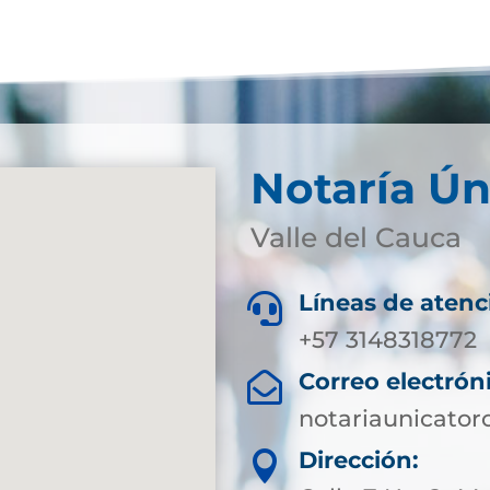
Notaría Ún
Valle del Cauca
Líneas de atenc

+57 3148318772
Correo electrón

notariaunicato
Dirección:
