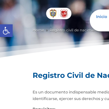
Inicio
Abrir barra de herramientas
Home
Registro civil de nacimiento
R
9
9
Registro Civil de N
Es un documento indispensable mediante
identificarse, ejercer sus derechos y c