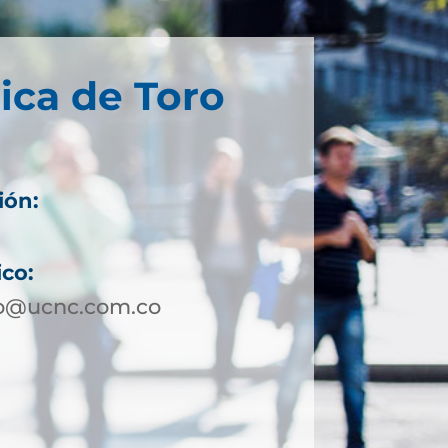
ica de Toro
ión:
ico:
ro@ucnc.com.co