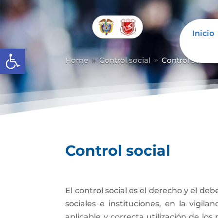
Inicio
Abrir barra de herramientas
Home
Control social
Control social
9
9
Control social
El control social es el derecho y el de
sociales e instituciones, en la vigil
aplicable y correcta utilización de los