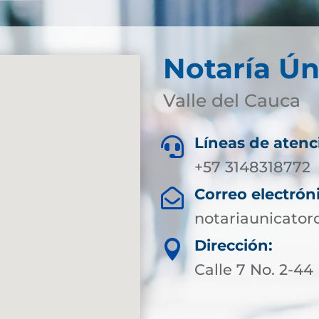
Notaría Ún
Valle del Cauca
Líneas de atenc

+57 3148318772
Correo electrón

notariaunicato
Dirección:

Calle 7 No. 2-44