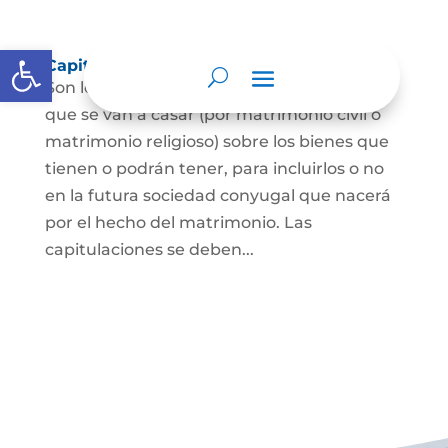
Abrir barra de herramientas
Capitulaciones Matrimoniales
Son los acuerdos que hacen las personas
que se van a casar (por matrimonio civil o
matrimonio religioso) sobre los bienes que
tienen o podrán tener, para incluirlos o no
en la futura sociedad conyugal que nacerá
por el hecho del matrimonio. Las
capitulaciones se deben...